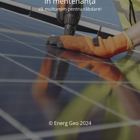
în mentenanță
Vă mulțumim pentru răbdare!
© Energ Geo 2024